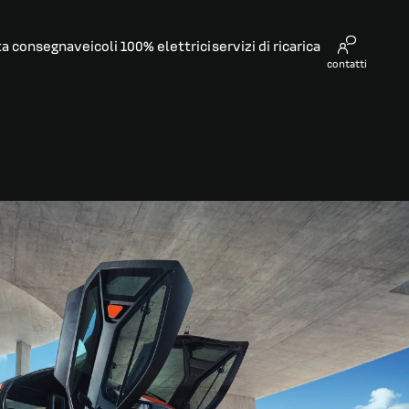
ta consegna​
veicoli 100% elettrici
servizi di ricarica
contatti