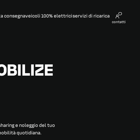
ta consegna​
veicoli 100% elettrici
servizi di ricarica
contatti
OBILIZE
sharing e noleggio del tuo
obilità quotidiana.